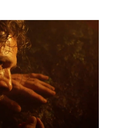
CA
¡ A P Ó Y A N OS !
CONTACTO