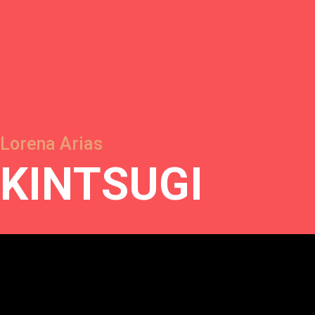
Lorena Arias
K
I
N
T
S
U
G
I