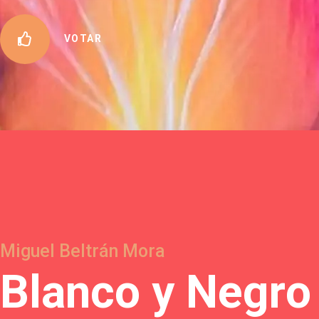
VOTAR
Miguel Beltrán Mora
B
l
a
n
c
o
y
N
e
g
r
o