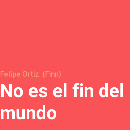
Felipe Ortiz (Finn)
N
o
e
s
e
l
f
i
n
d
e
l
m
u
n
d
o