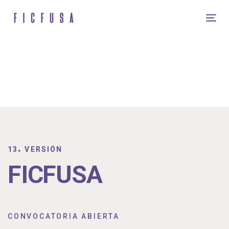
Skip
Skip
links
to
Tog
content
nav
.
13
VERSIÓN
FICFUSA
CONVOCATORIA ABIERTA